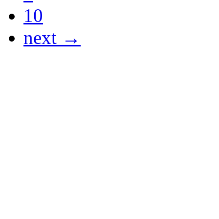
10
next →