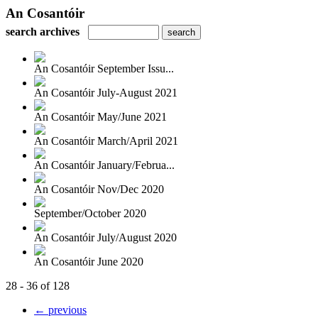
An Cosantóir
search archives
An Cosantóir September Issu...
An Cosantóir July-August 2021
An Cosantóir May/June 2021
An Cosantóir March/April 2021
An Cosantóir January/Februa...
An Cosantóir Nov/Dec 2020
September/October 2020
An Cosantóir July/August 2020
An Cosantóir June 2020
28 - 36 of 128
← previous